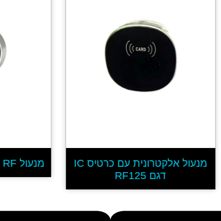
מנעול אלקטרונית עם כרטיס IC
מנעול RF ללוקר עם כרטיס F18
דגם RF125