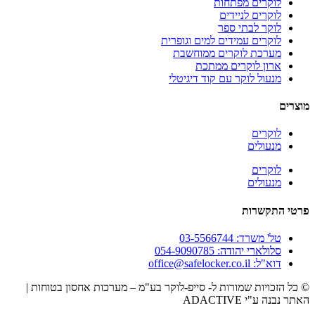
לוקרים מפתחות
לוקרים לניידים
לוקר לבתי ספר
לוקרים עמידים למים וגופרית
מערכת לוקרים ממוחשבת
ארון לוקרים ממתכת
מנעול לוקר עם קוד דיגיטלי
מוצרים
לוקרים
מנעולים
לוקרים
מנעולים
פרטי התקשרות
טל' משרד: 03-5566744
סלולארי יהודה: 054-9090785
דוא"ל: office@safelocker.co.il
© כל הזכויות שמורות ל- סייפ-לוקר בע"מ – מערכות אחסון בטוחות |
האתר נבנה ע"י ADACTIVE