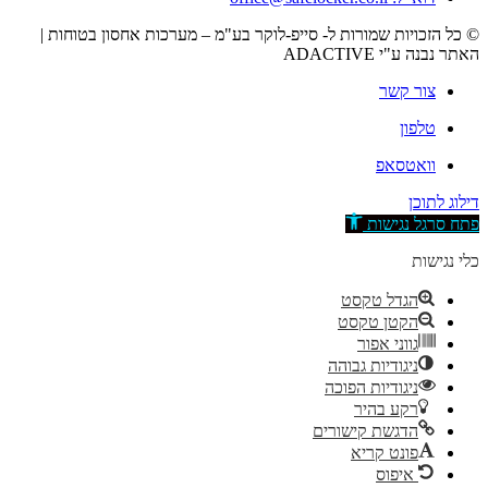
© כל הזכויות שמורות ל- סייפ-לוקר בע"מ – מערכות אחסון בטוחות |
האתר נבנה ע"י ADACTIVE
צור קשר
טלפון
וואטסאפ
דילוג לתוכן
פתח סרגל נגישות
כלי נגישות
הגדל טקסט
הקטן טקסט
גווני אפור
ניגודיות גבוהה
ניגודיות הפוכה
רקע בהיר
הדגשת קישורים
פונט קריא
איפוס