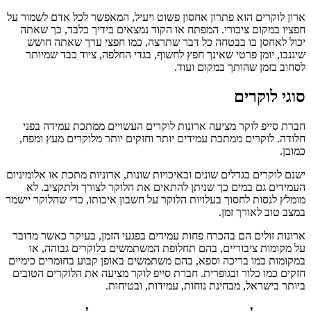
ארון לוקרים הוא פתרון אחסון פשוט ויעיל, המאפשר לכל אדם לשמור על
חפציו במקום ציבורי. המפתח או הקוד נמצאים בידיך בלבד, כך שאתה
יכול לאחסן בו בבטחה כל דבר שתרצה, כמו חפצי ערך שאתה חושש
שיגנבו, יומן פרטי שאינך חפץ לחשוף, בגדי החלפה, ציוד כבד שמיותר
לסחוב בזמן שהותך במקום ועוד.
סוגי לוקרים
חברת סייפ לוקר מציעה ארונות לוקרים העשויים ממתכת עמידה בפני
חלודה. לוקרים ממתכת עמידים יותר וחזקים יותר מלוקרים מעץ ומפח,
כמובן.
ישנם לוקרים בגדלים שונים ובאיכויות שונות, ארוניות מתכת או אלומיניום
העמידים גם במים כך שניתן להתאים את הלוקר לצורך ולתקציב. לא
מומלץ לנסות לחסוך בעלויות הלוקר על חשבון איכותו, כדי שהלוקר יישמר
במצב טוב לאורך זמן.
ארונות זולים הם בהכרח פחות עמידים בפגעי הזמן, בעיקר כאשר מדובר
על מקומות ציבוריים, בהם תחלופת המשתמשים בלוקרים גבוהה, או
במקומות כמו בריכה וספא, בהם משתמשים באופן קבוע בחומרים כימיים
חזקים כמו כלור ובגופרית. חברת סייפ לוקר מציעה את הלוקרים הטובים
ביותר בישראל, מבחינת נוחות, עמידות, ובטיחות.