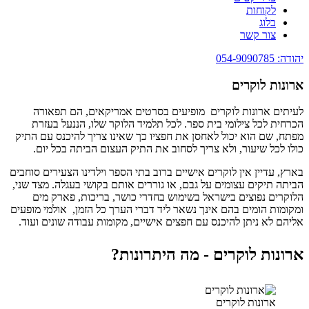
לקוחות
בלוג
צור קשר
יהודה: 054-9090785
ארונות לוקרים
לעיתים ארונות לוקרים מופיעים בסרטים אמריקאים, הם תפאורה
הכרחית לכל צילומי בית ספר. לכל תלמיד הלוקר שלו, הננעל בעזרת
מפתח, שם הוא יכול לאחסן את חפציו כך שאינו צריך להיכנס עם התיק
כולו לכל שיעור, ולא צריך לסחוב את התיק העצום הביתה בכל יום.
בארץ, עדיין אין לוקרים אישיים ברוב בתי הספר וילדינו הצעירים סוחבים
הביתה תיקים עצומים על גבם, או גוררים אותם בקושי בעגלה. מצד שני,
הלוקרים נפוצים בישראל בשימוש בחדרי כושר, בריכות, פארק מים
ומקומות הומים בהם אינך נשאר ליד דברי הערך כל הזמן, אולמי מופעים
אליהם לא ניתן להיכנס עם חפצים אישיים, מקומות עבודה שונים ועוד.
ארונות לוקרים - מה היתרונות?
ארונות לוקרים