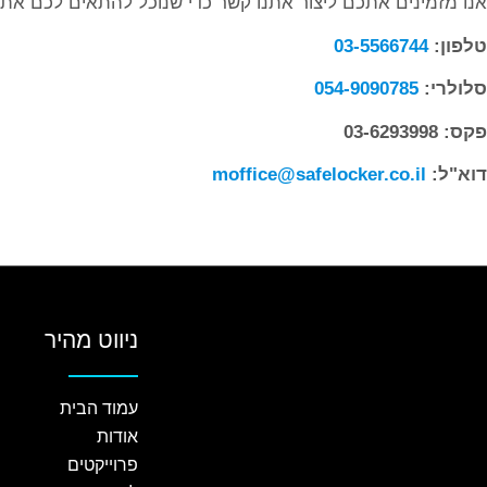
אנו מזמינים אתכם ליצור אתנו קשר כדי שנוכל להתאים לכם את ה
טלפון:
03-5566744
סלולרי:
054-9090785
פקס: 03-6293998
דוא"ל:
moffice@safelocker.co.il
ניווט מהיר
עמוד הבית
אודות
פרוייקטים